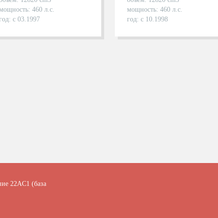
мощность: 460 л.с.
мощность: 460 л.с.
год: с 03.1997
год: с 10.1998
ние 22АC1 (база