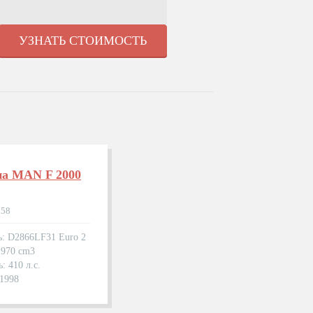
УЗНАТЬ СТОИМОСТЬ
на MAN F 2000
358
ь: D2866LF31 Euro 2
1970 cm3
: 410 л.с.
.1998