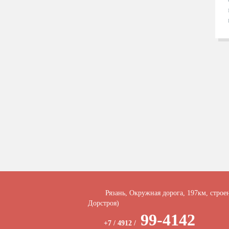
Рязань, Окружная дорога, 197км, строе
Дорстроя)
99-4142
+7 / 4912 /