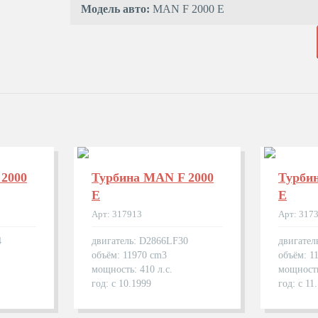
Модель авто:
MAN F 2000 E
2000
Турбина MAN F 2000
Турби
E
E
Арт: 317913
Арт: 317
4
двигатель: D2866LF30
двигател
объём: 11970 cm3
объём: 1
мощность: 410 л.с.
мощность
год: с 10.1999
год: с 11