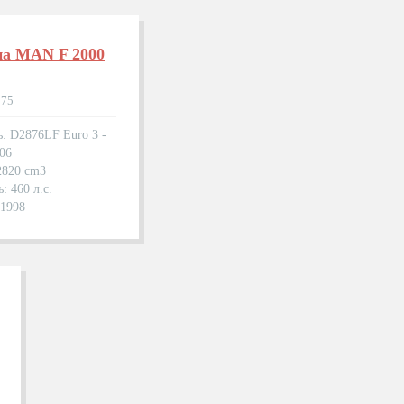
на MAN F 2000
275
ь: D2876LF Euro 3 -
06
2820 cm3
: 460 л.с.
.1998