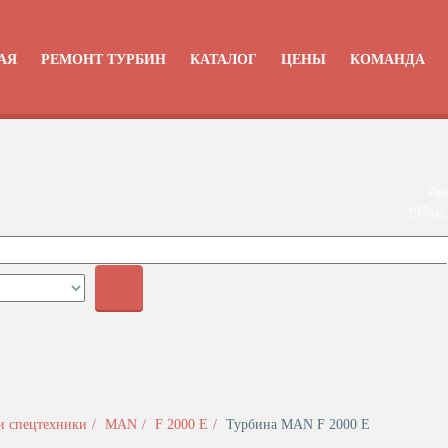
АЯ
РЕМОНТ ТУРБИН
КАТАЛОГ
ЦЕНЫ
КОМАНДА
Ряз
197км,
+
и спецтехники
MAN
F 2000 E
Турбина MAN F 2000 E