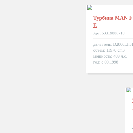
Турбина MAN F 
E
Арт: 53319886710
двигатель: D2866LF3
объём: 11970 cm3
мощность: 409 л.с.
год: с 09.1998