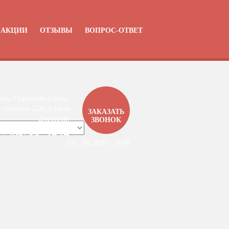
АКЦИИ
ОТЗЫВЫ
ВОПРОС-ОТВЕТ
ань, Окружная дорога,
 строение 22АC1 (база
ЗАКАЗАТЬ
Дорстроя)
ЗВОНОК
99-4142
7 / 4912 /
ПН - ВС 9:00 - 19:00