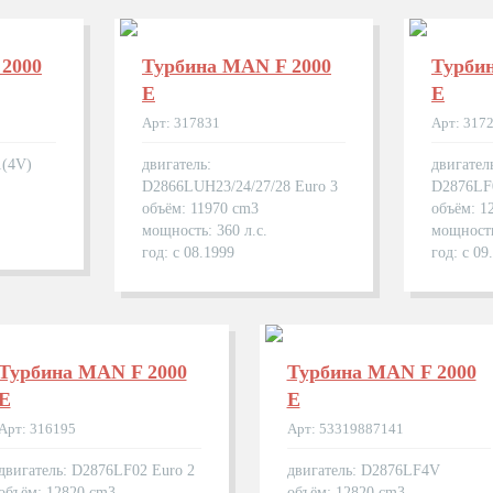
2000
Турбина MAN F 2000
Турби
E
E
Арт: 317831
Арт: 317
1(4V)
двигатель:
двигател
D2866LUH23/24/27/28 Euro 3
D2876LF
объём: 11970 cm3
объём: 1
мощность: 360 л.с.
мощность
год: с 08.1999
год: с 09
Турбина MAN F 2000
Турбина MAN F 2000
E
E
Арт: 316195
Арт: 53319887141
двигатель: D2876LF02 Euro 2
двигатель: D2876LF4V
объём: 12820 cm3
объём: 12820 cm3