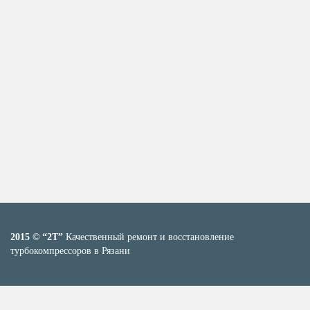
2015 © “2T”
Качественный ремонт и восстановление
турбокомпрессоров в Рязани