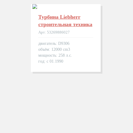
Турбина Liebherr
строительная техника
Арт: 53269886027
двигатель: D9306
объём: 12000 cm3
мощность: 258 л.с.
год: с 01.1990