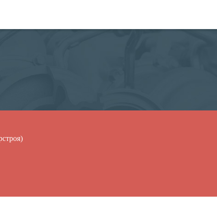
рстроя)