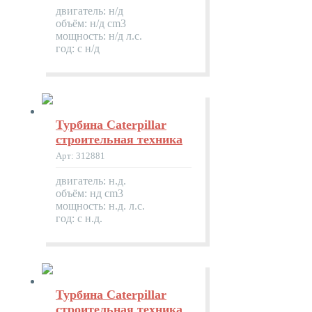
двигатель: н/д
объём: н/д cm3
мощность: н/д л.с.
год: с н/д
Турбина Caterpillar
строительная техника
Арт: 312881
двигатель: н.д.
объём: нд cm3
мощность: н.д. л.с.
год: с н.д.
Турбина Caterpillar
строительная техника