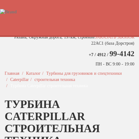
Быстрый поиск турбины
Рязань, Окружная дорога, 197км, строение
ЗАКАЗАТЬ ЗВОНОК
22АC1 (база Дорстроя)
99-4142
+7 / 4912 /
ПН - ВС 9:00 - 19:00
Главная
Каталог
Турбины для грузовиков и спецтехники
Caterpillar
строительная техника
Турбина Caterpillar строительная техника
ТУРБИНА
CATERPILLAR
СТРОИТЕЛЬНАЯ