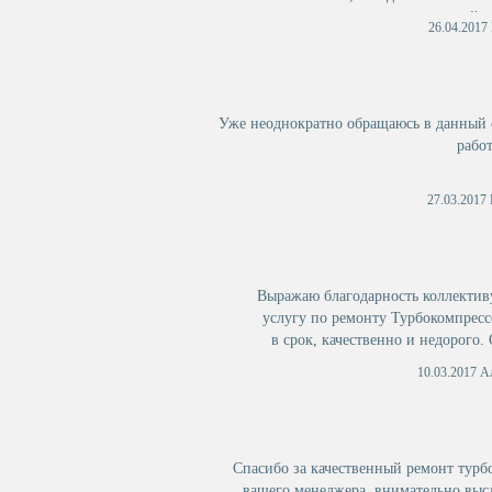
одной а
26.04.2017 
Уже неоднократно обращаюсь в данный с
рабо
27.03.2017
Выражаю благодарность коллектив
услугу по ремонту Турбокомпресс
в срок, качественно и недорого.
за вежливое и корректно
10.03.2017 Ал
Спасибо за качественный ремонт турб
вашего менеджера, внимательно выс