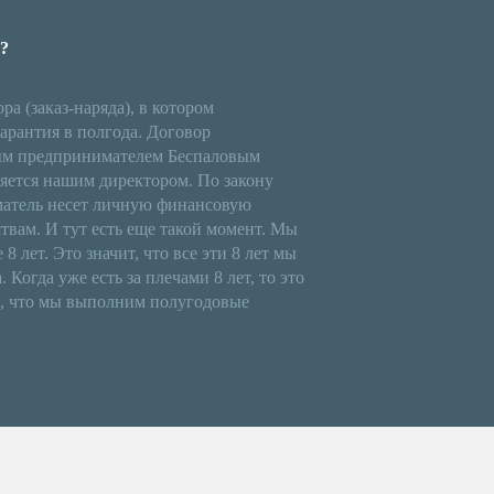
?
а (заказ-наряда), в котором
арантия в полгода. Договор
ым предпринимателем Беспаловым
яется нашим директором. По закону
атель несет личную финансовую
ствам.
И тут есть еще такой момент. Мы
 лет. Это значит, что все эти 8 лет мы
 Когда уже есть за плечами 8 лет, то это
м, что мы выполним полугодовые