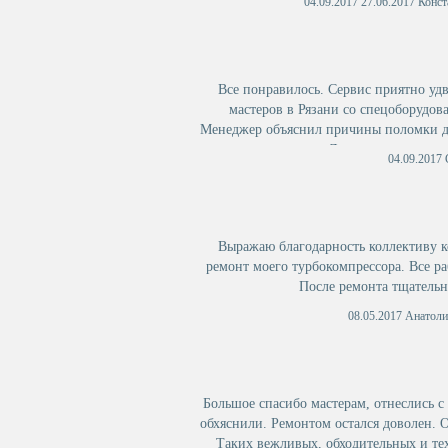
04.09.2017 27.06.2017 Конс
Все понравилось. Сервис приятно уд
мастеров в Рязани со спецоборудов
Менеджер объяснил причины поломки до
поломки двигатель. Думаю, что после р
04.09.2017
про
Выражаю благодарность коллективу к
ремонт моего турбокомпрессора. Все р
После ремонта тщательн
08.05.2017 Анатоли
Большое спасибо мастерам, отнеслись 
обхяснили. Ремонтом остался доволен. 
Таких вежливых, обходительных и те