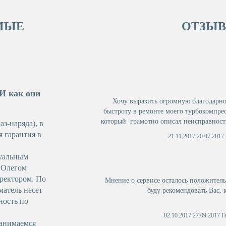
МЫЕ
ОТЗЫВ
И как они
Хочу выразить огромную благодарно
быстроту в ремонте моего турбокомпрес
который грамотно описал неисправность
аз-наряда), в
это доступным и понятным для меня я
 гарантия в
21.11.2017 20.07.201
организацию и 
дуальным
 Олегом
ректором. По
Мнение о сервисе осталось положитель
атель несет
буду рекомендовать Вас, 
ность по
02.10.2017 27.09.2017 
занимаемся