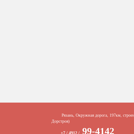
Рязань, Окружная дорога, 197км, строе
Дорстроя)
99-4142
+7 / 4912 /