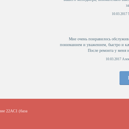
з
10.03.2017 
Мне очень понравилось обслужива
пониманием и уважением, быстро и ка
После ремонта у меня 
10.03.2017 Алек
Александр 
ние 22АC1 (база