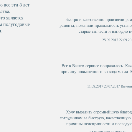
о все эти 8 лет
ства.
это является
Быстро и качественно произвели рем
м полугодовые
ремонта, пояснили правильность устано
и.
старые запчасти и наглядно 
25.09.2017 22.09.20
Все в Вашем сервисе понравилось. Ка
причину повышенного расхода масла. М
11.09.2017 28.07.2017 Валенти
Хочу выразить огромнейшую благода
сотрудникам за быструю, качественну
причины неисправности и последую
советовать знакомым и друзьям в