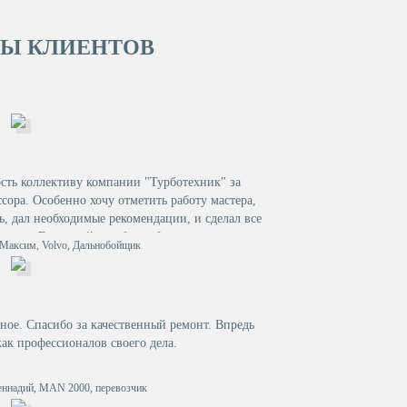
Ы КЛИЕНТОВ
сть коллективу компании "Турботехник" за
сора. Особенно хочу отметить работу мастера,
, дал необходимые рекомендации, и сделал все
зыком. В дальнейшем буду обращаться в вашу
7 Максим, Volvo, Дальнобойщик
советовать знакомым.
ное. Спасибо за качественный ремонт. Впредь
как профессионалов своего дела.
Геннадий, MAN 2000, перевозчик