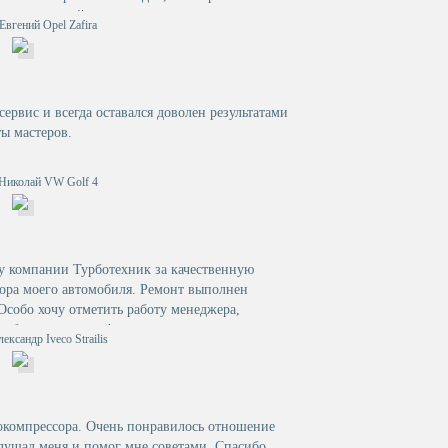
втомастерской.
Евгений Opel Zafira
ервис и всегда оставался доволен результатами
ты мастеров.
 Николай VW Golf 4
у компании Турботехник за качественную
ора моего автомобиля. Ремонт выполнен
 Особо хочу отметить работу менеджера,
е обращениеи профессионализм.
ександр Iveco Strailis
окомпрессора. Очень понравилось отношение
лушал меня и помог мне советами. Спасибо