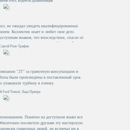
тантин Iveco, водитель дальнобойщик
вил, не ожидал увидеть квалифицированных
анием. Коллектив знает и любит свое дело.
ступным языком, что впоследствии, спасло от
емонта, турбина отходит долго. Успехов Вам и
 Сергей Рено Трафик
цветания.
омпании "2Т" за грамотную консультацию и
аботы были произведены в поставленный срок.
о упаковали турбину в пленку.
й Ford Transit; Лада Приора
с пониманием. Понятно на доступном языке все
Обязательно посоветую друзьям эту мастерскую.
хнически грамотных людей, не встречал ни в