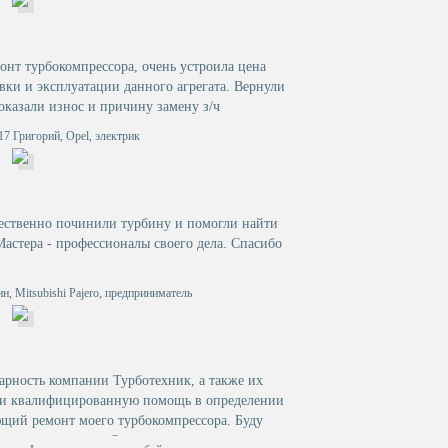
онт турбокомпрессора, очень устроила цена
вки и эксплуатации данного агрегата. Вернули
показали износ и причину замену з/ч
17 Григорий, Opel, электрик
чественно починили турбину и помогли найти
астера - профессионалы своего дела. Спасибо
н, Mitsubishi Pajero, предприниматель
рность компании Турботехник, а также их
ю и квалифицированную помощь в определении
щий ремонт моего турбокомпрессора. Буду
ашу организацию. Остался очень доволен